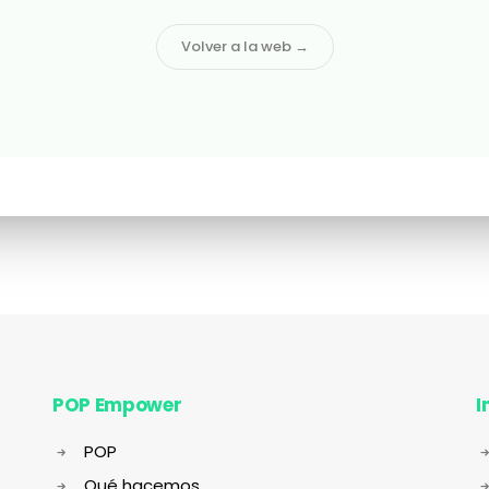
Volver a la web →
POP Empower
I
POP
Qué hacemos