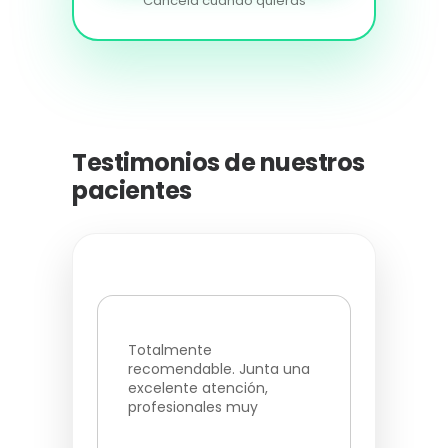
Cancela cuando quieras
Testimonios de nuestros
pacientes
Totalmente
Muy
ntí
recomendable. Junta una
un a
excelente atención,
prof
profesionales muy
cualificados y cercanos,
con la facilidad de poder