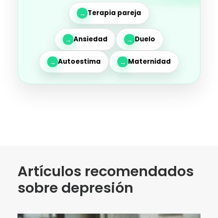
Terapia pareja
→
Ansiedad
Duelo
→
→
Autoestima
Maternidad
→
→
Artículos recomendados
sobre depresión