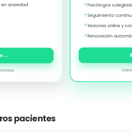
✓
s en ansiedad
Psicólogos colegiad
✓
Seguimiento continu
✓
Sesiones online y co
✓
Renovación automát
ón →
Canc
promiso
ros pacientes