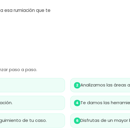
 a esa rumiación que te
anzar paso a paso.
Analizamos las áreas a
2
ación.
Te damos las herramien
4
imiento de tu caso.
Disfrutas de un mayor 
6