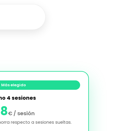
Más elegido
no 4 sesiones
58
€ / sesión
horra respecto a sesiones sueltas.