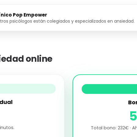
línico Pop Empower
ros psicólogos están colegiados y especializados en ansiedad.
iedad online
idual
Bo
inutos.
Total bono: 232€ · A