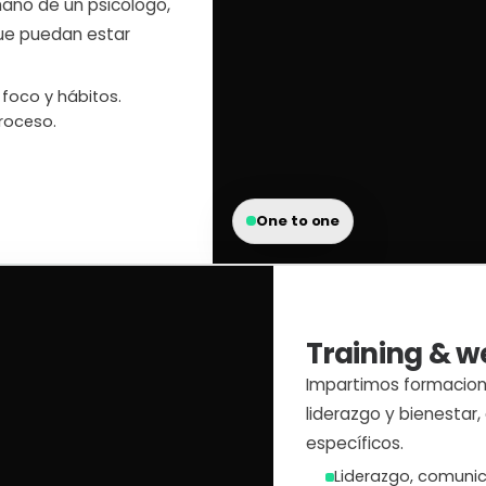
mano de un psicólogo,
ue puedan estar
 foco y hábitos.
roceso.
One to one
Training & we
Impartimos formaciones
liderazgo y bienestar,
específicos.
Liderazgo, comunica