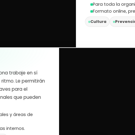
Para toda la organi
Formato online, pre
Cultura
Prevenci
ona trabaje en sí
 ritmo. Le permitirán
laves para el
onales que pueden
ales y áreas de
s internos.