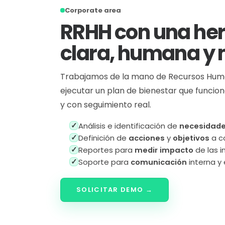
Corporate area
RRHH con una he
clara, humana y 
Trabajamos de la mano de Recursos Huma
ejecutar un plan de bienestar que funcione 
y con seguimiento real.
✓
Análisis e identificación de
necesidad
✓
Definición de
acciones
y
objetivos
a c
✓
Reportes para
medir impacto
de las in
✓
Soporte para
comunicación
interna y 
SOLICITAR DEMO →