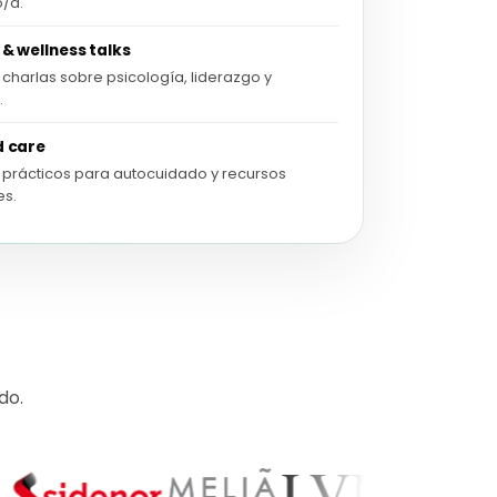
/a.
 & wellness talks
y charlas sobre psicología, liderazgo y
.
d care
s prácticos para autocuidado y recursos
es.
do.