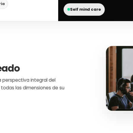
ria
Self mind care
eado
perspectiva integral del
 todas las dimensiones de su