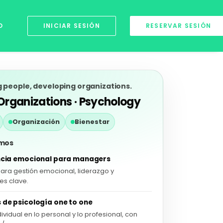
O
INICIAR SESIÓN
RESERVAR SESIÓN
people, developing organizations.
 Organizations · Psychology
Organización
Bienestar
mos
encia emocional para managers
ara gestión emocional, liderazgo y
es clave.
 de psicología one to one
ividual en lo personal y lo profesional, con