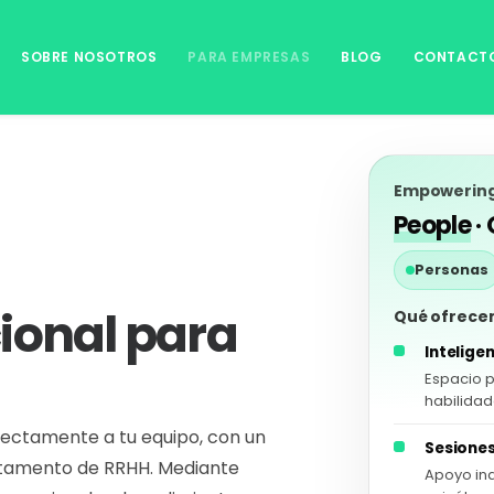
SOBRE NOSOTROS
PARA EMPRESAS
BLOG
CONTACT
Empowering 
People
·
Personas
ional para
Qué ofrece
Intelig
Espacio p
habilidad
irectamente a tu equipo, con un
Sesiones
rtamento de RRHH. Mediante
Apoyo ind