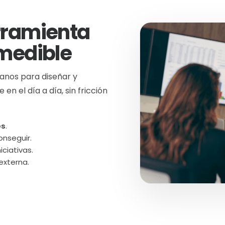
rramienta
medible
nos para diseñar y
en el día a día, sin fricción
es
.
onseguir.
iciativas.
externa.