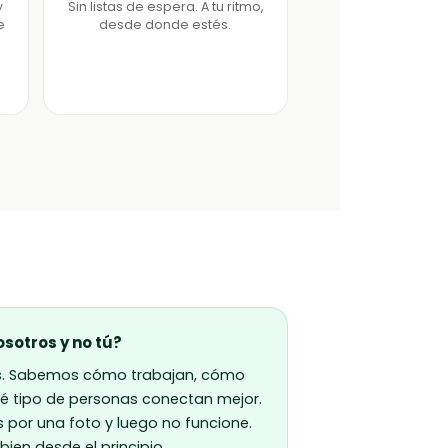
y
Sin listas de espera. A tu ritmo,
e
desde donde estés.
sotros y no tú?
s. Sabemos cómo trabajan, cómo
ué tipo de personas conectan mejor.
 por una foto y luego no funcione.
ien desde el principio.