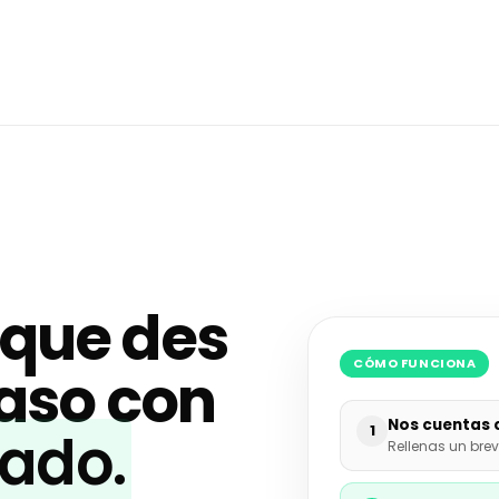
que des
CÓMO FUNCIONA
paso con
Nos cuentas 
1
lado.
Rellenas un brev