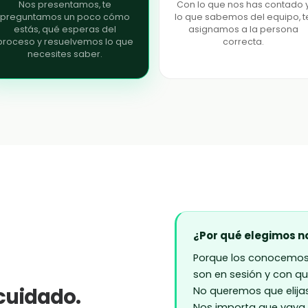
Nos presentamos, te
Con lo que nos has contado 
preguntamos un poco cómo
lo que sabemos del equipo, t
estás, qué esperas del
asignamos a la persona
proceso y resuelvemos lo que
correcta.
necesites saber.
¿Por qué elegimos no
Porque los conocemo
son en sesión y con q
cuidado.
No queremos que elijas
Nos importa que vaya b