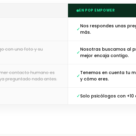
EN POP EMPOWER
Nos respondes unas pre
más.
go con una foto y su
Nosotras buscamos al pr
mejor encaja contigo.
primer contacto humano es
Tenemos en cuenta tu mot
haya preguntado nada antes.
y cómo eres.
Solo psicólogos con +10 