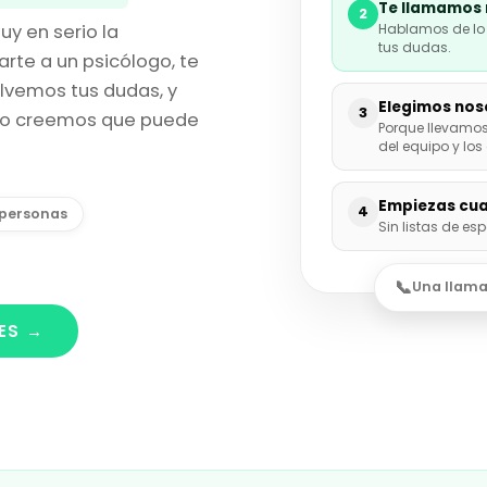
Te llamamos 
2
Hablamos de lo 
y en serio la
tus dudas.
arte a un psicólogo, te
lvemos tus dudas, y
Elegimos nos
3
ipo creemos que puede
Porque llevamo
del equipo y lo
Empiezas cua
4
 personas
Sin listas de es
Una llama
ES →