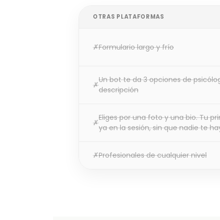
OTRAS PLATAFORMAS
Formulario largo y frío
Un bot te da 3 opciones de psicólo
descripción
Eliges por una foto y una bio. Tu 
ya en la sesión, sin que nadie te 
Profesionales de cualquier nivel