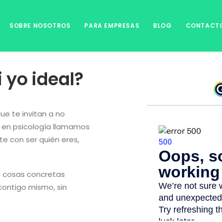
SOBRE NOSOTROS
PARA EMPRESAS
BLOG
CONTACT
 yo ideal?
e te invitan a no
e en psicología llamamos
te con ser quién eres,
é cosas concretas
contigo mismo, sin