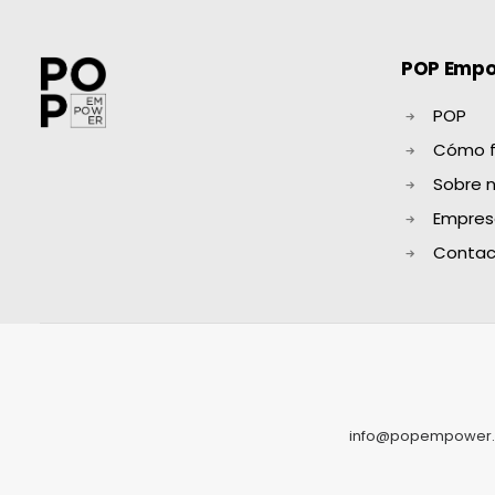
POP Emp
POP
Cómo f
Sobre 
Empres
Contac
info@popempower