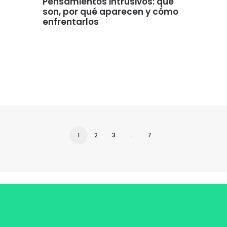
Pensamientos intrusivos: qué
son, por qué aparecen y cómo
enfrentarlos
1
2
3
…
7