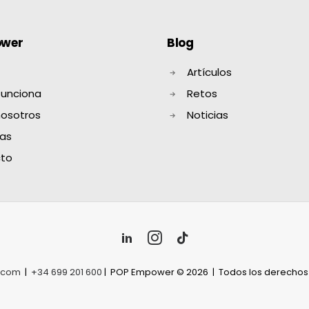
ower
Blog
Artículos
unciona
Retos
nosotros
Noticias
as
to
.com
|
+34 699 201 600
| POP Empower © 2026 | Todos los derecho