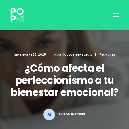
SEPTIEMBRE 25, 2025
|
IN
ARTÍCULOS
,
PERSONAL
|
7 MINUTES
¿Cómo afecta el
perfeccionismo a tu
bienestar emocional?
INICIAR SESIÓN
BY
POP EMPOWER
RESERVAR SESIÓN