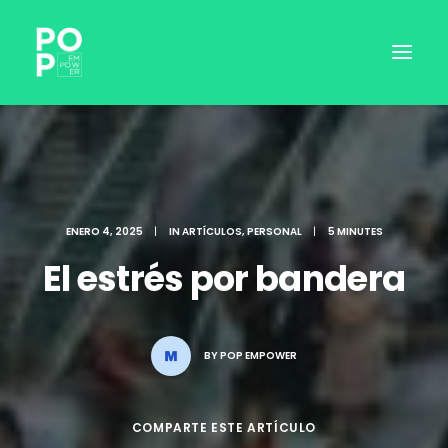
ENERO 4, 2025
|
IN
ARTÍCULOS
,
PERSONAL
|
5 MINUTES
El estrés por bandera
BY
POP EMPOWER
INICIAR SESIÓN
COMPARTE ESTE ARTÍCULO
RESERVAR SESIÓN