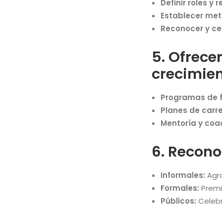
Definir roles y
Establecer me
Reconocer y cel
5. Ofrece
crecimie
Programas de 
Planes de carre
Mentoría y coa
6. Recon
Informales:
Agra
Formales:
Premi
Públicos:
Celebr