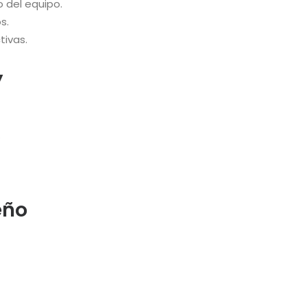
 del equipo.
s.
tivas.
y
.
eño