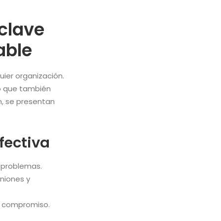
 clave
able
uier organización.
no que también
n, se presentan
fectiva
e problemas.
niones y
el compromiso.