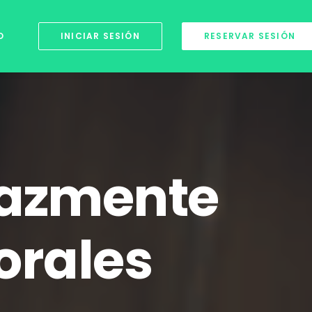
O
INICIAR SESIÓN
RESERVAR SESIÓN
cazmente
orales