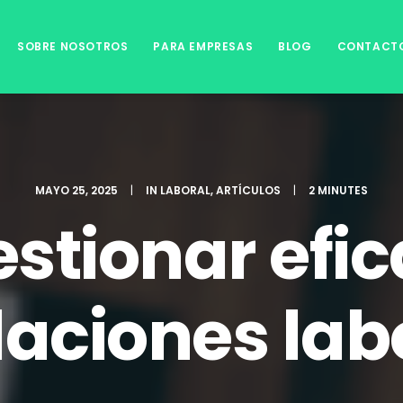
SOBRE NOSOTROS
PARA EMPRESAS
BLOG
CONTACT
MAYO 25, 2025
|
IN
LABORAL
,
ARTÍCULOS
|
2 MINUTES
stionar efi
elaciones lab