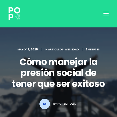
MAYO 19, 2025
|
IN
ARTÍCULOS
,
ANSIEDAD
|
3 MINUTES
Cómo manejar la
presión social de
tener que ser exitoso
INICIAR SESIÓN
BY
POP EMPOWER
RESERVAR SESIÓN