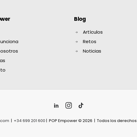
ower
Blog
Artículos
unciona
Retos
nosotros
Noticias
as
to
.com
|
+34 699 201 600
| POP Empower © 2026 | Todos los derecho