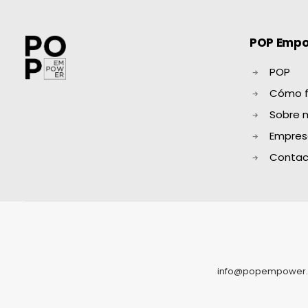
POP Emp
POP
Cómo f
Sobre 
Empres
Contac
info@popempower